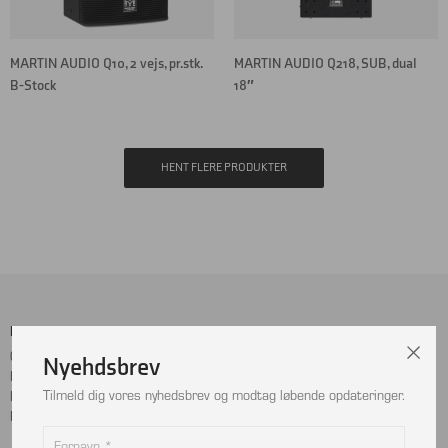
MARTIN AUDIO Q10, 2 vejs, pr.stk.
MARTIN AUDIO Q218, SUB, dual
B-Stock
18″
HENT FLERE PRODUKTER
Menu
Sociale Medier
Cookie- og privatlivspolitik
Facebook
Nyehdsbrev
Handelsbetingelser
Instagram
Tilmeld dig vores nyhedsbrev og modtag løbende opdateringer.
Kontakt
LinkedIn
Returnering