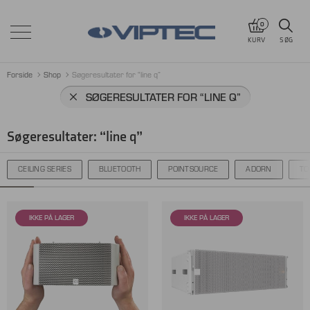
0
KURV
SØG
Forside
Shop
Søgeresultater for “line q”
SØGERESULTATER FOR
“LINE Q”
Søgeresultater: “line q”
CEILING SERIES
BLUETOOTH
POINTSOURCE
ADORN
TO