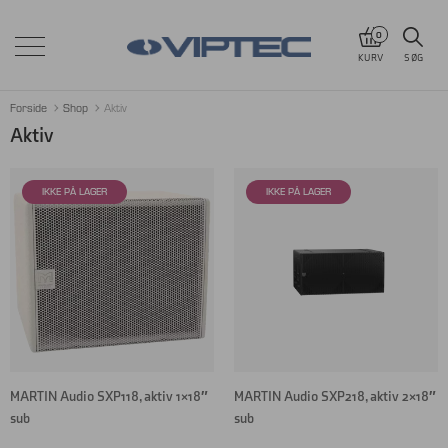
0
KURV
SØG
Forside
Shop
Aktiv
Aktiv
MARTIN Audio SXP118, aktiv 1×18″
MARTIN Audio SXP218, aktiv 2×18″
sub
sub