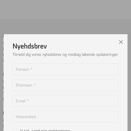
Menu
Sociale Medier
Cookie- og privatlivspolitik
Facebook
Nyehdsbrev
Handelsbetingelser
Instagram
Tilmeld dig vores nyhedsbrev og modtag løbende opdateringer.
Kontakt
LinkedIn
Returnering
Betalingskort
Adresse
MobilePay
Bjælkevangen 9
Dankort
2690 Karlslunde
Visa
Danmark
Mastercard
Kontakt
info@viptec.dk
CVR: 27527213
Ja tak, send mig opdateringer