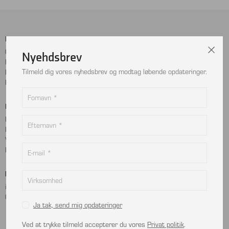
Menu
Sociale Medier
Cookie- og privatlivspolitik
Facebook
Nyehdsbrev
Handelsbetingelser
Instagram
Tilmeld dig vores nyhedsbrev og modtag løbende opdateringer.
Kontakt
LinkedIn
Returnering
Betalingskort
Adresse
MobilePay
Bjælkevangen 9
Dankort
2690 Karlslunde
Visa
Danmark
Mastercard
Kontakt
info@viptec.dk
CVR: 27527213
Ja tak, send mig opdateringer
Ved at trykke tilmeld accepterer du vores
Privat politik
.