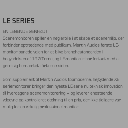
LE SERIES
EN LEGENDE GENFØDT
Scenemonitoren spiller en nøglerolle i at skabe et scenemiljø, der
forbinder optrædende med publikum. Martin Audios første LE-
monitor banede vejen for at blive branchestandarden i
begyndelsen af ​​1970’erne, og LE-monitorer har fortsat med at
gøre sig bemærket i årtierne siden.
Som supplement til Martin Audios topmoderne, højtydende XE-
seriemonitorer bringer den nyeste LE-serie nu teknisk innovation
til hverdagens scenemonitorering – og leverer enestående
ydeevne og kontrolleret dækning til en pris, der ikke tidligere var
mulig for en virkelig professionel monitor.