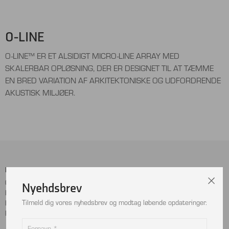
O-LINE
O-LINE™ ER ET ALSIDIGT MICRO-LINE ARRAY MED
SKALERBAR OPLØSNING, DER ER DESIGNET TIL AT TÆMME
EN BRED VARIATION AF ARKITEKTONISKE OG UDFORDRENDE
AKUSTISK MILJØER.
Menu
Sociale Medier
Cookie- og privatlivspolitik
Facebook
Nyehdsbrev
Handelsbetingelser
Instagram
Tilmeld dig vores nyhedsbrev og modtag løbende opdateringer.
Kontakt
LinkedIn
Returnering