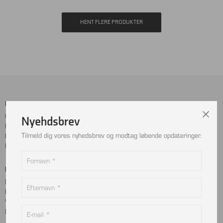
HENT FLERE PRODUKTER
Menu
Sociale Medier
Cookie- og privatlivspolitik
Facebook
Nyehdsbrev
Handelsbetingelser
Instagram
Tilmeld dig vores nyhedsbrev og modtag løbende opdateringer.
Kontakt
LinkedIn
Returnering
Betalingskort
Adresse
MobilePay
Bjælkevangen 9
Dankort
2690 Karlslunde
Visa
Danmark
Mastercard