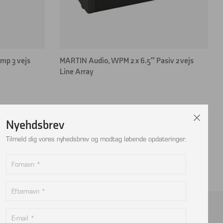
mp 3 vejs
MARTIN Audio, WPM 2 x 6.5″ Pasiv 2 vejs
Line Array
Nyehdsbrev
Tilmeld dig vores nyhedsbrev og modtag løbende opdateringer.