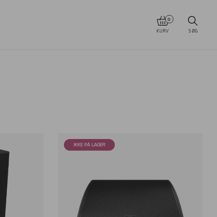
0
KURV
SØG