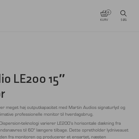
0
KURV
SØG
o LE200 15″
r
rer meget høj outputkapacitet med Martin Audios signaturlyd og
mative professionelle monitor til hverdagsbrug.
 Dispersion-teknologi varierer LE200’s horisontale dækning fra
ndsnævres til 60° længere tilbage. Dette opretholder lydniveauet
nden fra monitoren og producerer et ensartet, næsten