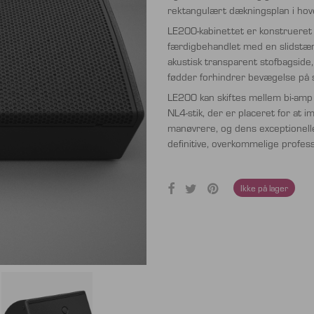
rektangulært dækningsplan i hov
LE200-kabinettet er konstrueret 
færdigbehandlet med en slidstærk
akustisk transparent stofbagside,
fødder forhindrer bevægelse på 
LE200 kan skiftes mellem bi-amp og
NL4-stik, der er placeret for a
manøvrere, og dens exceptionell
definitive, overkommelige professi
Ikke på lager