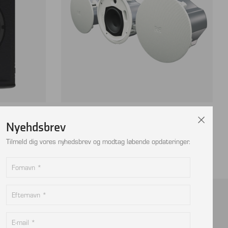
2 vejs, pr.
MARTIN AUDIO ACS40TS 2 vejs indbygning –
Nyehdsbrev
sælges kun i par
Tilmeld dig vores nyhedsbrev og modtag løbende opdateringer.