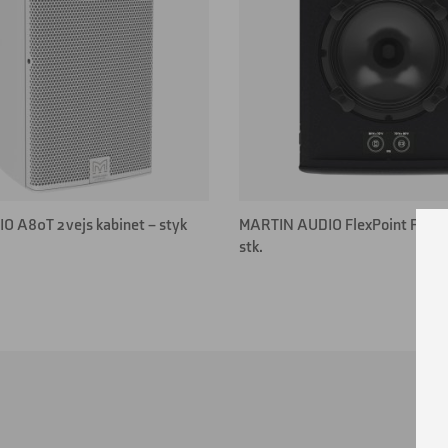
 A80T 2 vejs kabinet – styk
MARTIN AUDIO FlexPoint FP8, 8″ 
stk.