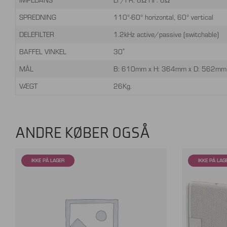
SPREDNING
110°-60° horizontal, 60° vertical
DELEFILTER
1.2kHz active/passive (switchable)
BAFFEL VINKEL
30˚
MÅL
B: 610mm x H: 364mm x D: 562mm
VÆGT
26Kg.
ANDRE KØBER OGSÅ