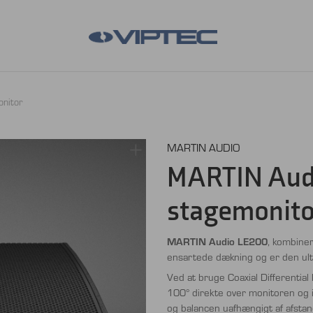
nitor
MARTIN AUDIO
MARTIN Audi
stagemonito
MARTIN Audio
LE200
, kombine
ensartede dækning og er den ulti
Ved at bruge Coaxial Differential
100° direkte over monitoren og i
og balancen uafhængigt af afsta