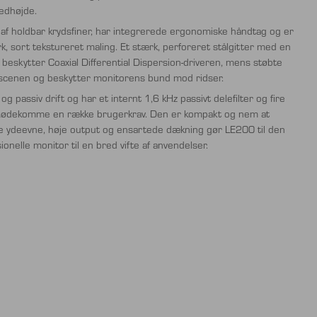
edhøjde.
af holdbar krydsfiner, har integrerede ergonomiske håndtag og er
, sort tekstureret maling. Et stærk, perforeret stålgitter med en
 beskytter Coaxial Differential Dispersion-driveren, mens støbte
scenen og beskytter monitorens bund mod ridser.
 passiv drift og har et internt 1,6 kHz passivt delefilter og fire
t imødekomme en række brugerkrav. Den er kompakt og nem at
e ydeevne, høje output og ensartede dækning gør LE200 til den
onelle monitor til en bred vifte af anvendelser.