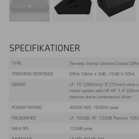
SPECIFIKATIONER
TYPE
Two-way, bi-amp/passive Coaxial Differ
FREKVENS RESPONSE
68Hz-18kHz ± 3dB, -10dB @ 50Hz
DRIVER
LF: 15” (380mm)/3” (75mm) voice coil
motor system with HF HF: 1.4” (32mm
titanium dome compression driver
POWER RATING
400W AES, 1600W peak
FØLSOMHED
LF: 100dB, HF: 103dB Passive: 100
MAX SPL
133dB peak
IMPEDANS
LF/FR: 8Ω HF: 8Ω