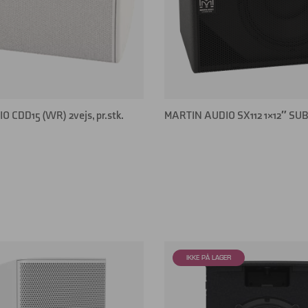
 CDD15 (WR) 2vejs, pr.stk.
MARTIN AUDIO SX112 1×12″ SUB 