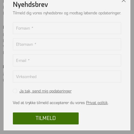
Handelsbetingelser
Instagram
Nyehdsbrev
Kontakt
LinkedIn
Tilmeld dig vores nyhedsbrev og modtag løbende opdateringer.
Returnering
Betalingskort
Adresse
MobilePay
Bjælkevangen 9
Dankort
2690 Karlslunde
Visa
Danmark
Mastercard
Kontakt
info@viptec.dk
CVR: 27527213
Ja tak, send mig opdateringer
Ved at trykke tilmeld accepterer du vores
Privat politik
.
In using this website, you are deemed to have read and accepted the terms and
conditions.
TILMELD
© 2026 All rights reserved VIPTEC