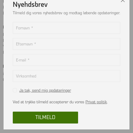
Handelsbetingelser
Instagram
Nyehdsbrev
Kontakt
LinkedIn
Tilmeld dig vores nyhedsbrev og modtag løbende opdateringer.
Returnering
Betalingskort
Adresse
MobilePay
Bjælkevangen 9
Dankort
2690 Karlslunde
Visa
Danmark
Mastercard
Kontakt
info@viptec.dk
CVR: 27527213
Ja tak, send mig opdateringer
Ved at trykke tilmeld accepterer du vores
Privat politik
.
In using this website, you are deemed to have read and accepted the terms and
conditions.
TILMELD
© 2026 All rights reserved VIPTEC