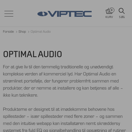
0
KURV
SØG
Forside
Shop
Optimal Audio
OPTIMAL AUDIO
For at give liv til den temmelig traditionelle og unødvendigt
komplekse verden af ​​kommerciel lyd. Har Optimal Audio en
strømlinet portefølje, der fungerer problemfrit sammen med
produkter, der er nemme at installere og kan betjenes af alle –
ikke kun teknikere.
Produkterne er designet til at imødekomme behovene hos
spillesteder – især spillesteder med flere zoner – og sammen
med den intuitive webapp kan installatøren nemt skræddersy
systemet fra fuld EQ og signalbehandling til opsætning af rutiner