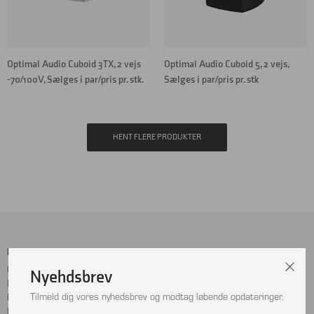
Optimal Audio Cuboid 3TX, 2 vejs
Optimal Audio Cuboid 5, 2 vejs,
-70/100V, Sælges i par/pris pr. stk.
Sælges i par/pris pr. stk
HENT FLERE PRODUKTER
Menu
Sociale Medier
Cookie- og privatlivspolitik
Facebook
Nyehdsbrev
Handelsbetingelser
Instagram
Tilmeld dig vores nyhedsbrev og modtag løbende opdateringer.
Kontakt
LinkedIn
Returnering