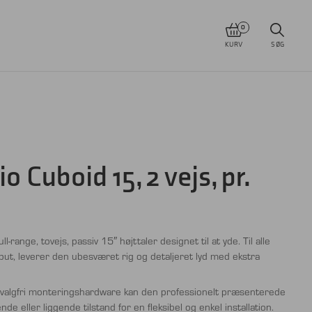
0
KURV
SØG
 Cuboid 15, 2 vejs, pr.
ll-range, tovejs, passiv 15″ højttaler designet til at yde. Til alle
put, leverer den ubesværet rig og detaljeret lyd med ekstra
g valgfri monteringshardware kan den professionelt præsenterede
 eller liggende tilstand for en fleksibel og enkel installation.