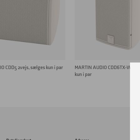
 CDD5 2vejs, sælges kun i par
MARTIN AUDIO CDD6TX-WR 2ve
kun i par