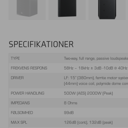
SPECIFIKATIONER
TYPE
Two-way, full range, passive loudspeak
FREKVENS RESPONS
58Hz – 18kHz ± 3dB -10dB @ 40Hz
DRIVER
LF: 15” (380mm), ferrite motor syst
(44mm) voice coil, polymide dome com
POWER HANDLING
500W (AES) 2000W (Peak)
IMPEDANS
8 Ohms
FØLSOMHED
99dB
MAX SPL
126dB (cont), 132dB (peak)