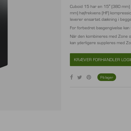
Cuboid 15 har en 15″ (380 mm) la
mm) højfrekvens (HF) kompressions
leverer ensartet dækning i begge
For forbedret basgengivelse ka
Når den kombineres med Zone og
kan yderligere suppleres med Z
KRÆVER FORHANDLER LOGI
På lager