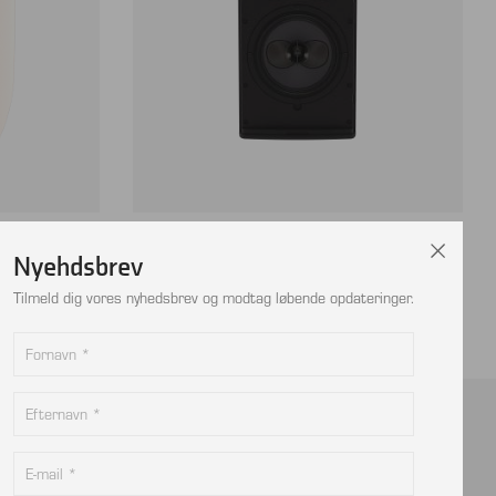
js, sælges
MARTIN AUDIO CDD6 2vejs, sælges kun i par
Nyehdsbrev
Tilmeld dig vores nyhedsbrev og modtag løbende opdateringer.