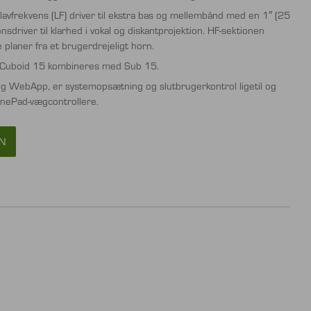
vfrekvens (LF) driver til ekstra bas og mellembånd med en 1″ (25
driver til klarhed i vokal og diskantprojektion. HF-sektionen
 planer fra et brugerdrejeligt horn.
n Cuboid 15 kombineres med Sub 15.
 WebApp, er systemopsætning og slutbrugerkontrol ligetil og
onePad-vægcontrollere.
N