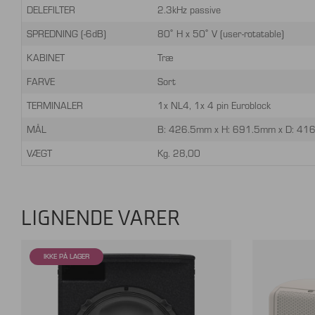
DELEFILTER
2.3kHz passive
SPREDNING (-6dB)
80˚ H x 50˚ V (user-rotatable)
KABINET
Træ
FARVE
Sort
TERMINALER
1x NL4, 1x 4 pin Euroblock
MÅL
B: 426.5mm x H: 691.5mm x D: 4
VÆGT
Kg. 28,00
LIGNENDE VARER