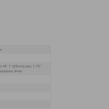
er
em HF: 1” (25mm) exit/1.75”
pression driver