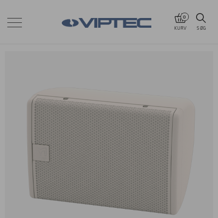
0
KURV
SØG