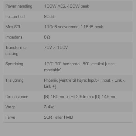
Power handling
100W AES, 400W peak
Følsomhed
90dB
Max SPL
110dB vedvarende, 116dB peak
Impedans
8Ω
Transformer
70V / 100V
setting
Spredning
120˚-90˚ horisontal, 80˚ vertikal (user-
rotatable)
Tilslutning
Phoenix (ventre til højre: Input+, Input -, Link -,
Link +)
Dimensioner
(B) 160mm x (H) 230mm x (D) 149mm
Vægt
3,4kg.
Farve
SORT eller HVID