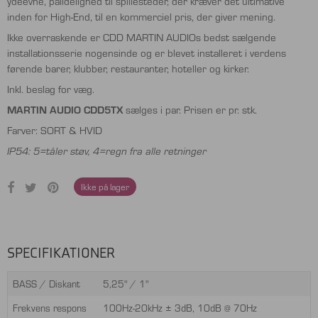
ydeevne, pålidelighed til spillesteder, der kræver det ultimative
inden for High-End, til en kommerciel pris, der giver mening.
Ikke overraskende er CDD MARTIN AUDIOs bedst sælgende
installationsserie nogensinde og er blevet installeret i verdens
førende barer, klubber, restauranter, hoteller og kirker.
Inkl. beslag for væg.
MARTIN AUDIO
CDD5TX
sælges i par. Prisen er pr. stk.
Farver: SORT & HVID
IP54: 5=tåler støv, 4=regn fra alle retninger
Ikke på lager
SPECIFIKATIONER
BASS / Diskant
5,25" / 1"
Frekvens respons
100Hz-20kHz ± 3dB, 10dB @ 70Hz