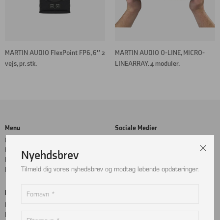
MARTIN AUDIO FlexPoint FP6, 6″ 2
MARTIN AUDIO O-LINE, MICRO-
vejs, pr. stk.
LINEARRAY. 4 moduler.
Menu
Sociale Medier
Cookie- og privatlivspolitik
Facebook
Handelsbetingelser
Instagram
Nyehdsbrev
Kontakt
LinkedIn
Tilmeld dig vores nyhedsbrev og modtag løbende opdateringer.
Returnering
Betalingskort
Adresse
MobilePay
Bjælkevangen 9
Dankort
2690 Karlslunde