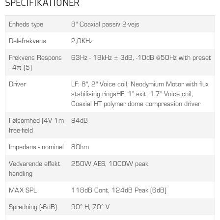
SPECIFIKATIONER
Enheds type
8" Coaxial passiv 2-vejs
Delefrekvens
2,0KHz
Frekvens Respons
63Hz - 18kHz ± 3dB, -10dB @50Hz with preset
- 4π (5)
Driver
LF: 8", 2" Voice coil, Neodymium Motor with flux
stabilising ringsHF: 1" exit, 1.7" Voice coil,
Coaxial HT polymer dome compression driver
Følsomhed (4V 1m
94dB
free-field
Impedans - nominel
8Ohm
Vedvarende effekt
250W AES, 1000W peak
handling
MAX SPL
118dB Cont, 124dB Peak (6dB)
Spredning (-6dB)
90° H, 70° V