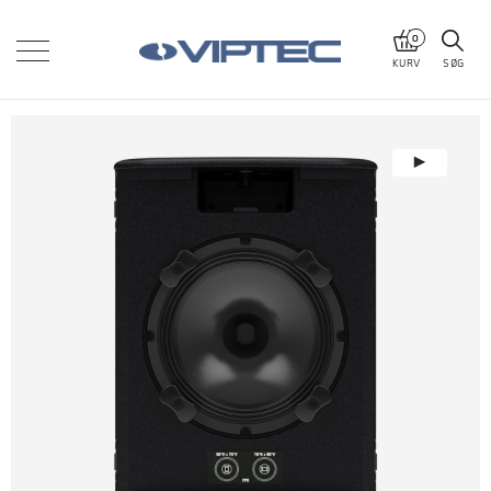
0
KURV
SØG