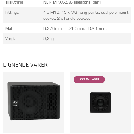
Tilslutning
NLT4MPXX-BAG speakons (pair)
Fittings
4 x M10, 15 x M6 fixing points, dual pole-mount
socket, 2 x handle pockets
Mål
B:376mm. - H:280mm. - D:265mm.
Vægt
9,3kg.
LIGNENDE VARER