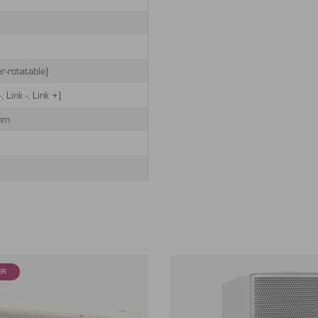
r-rotatable)
, Link -, Link +)
mm