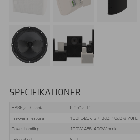
SPECIFIKATIONER
BASS / Diskant
5,25" / 1"
Frekvens respons
100Hz-20kHz ± 3dB, 10dB @ 70Hz
Power handling
100W AES, 400W peak
Følsomhed
90dB