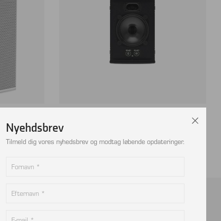
net – styk
MARTIN AUDIO FlexPoint FP6, 6″ 2 vejs, pr.
Nyehdsbrev
stk.
Tilmeld dig vores nyhedsbrev og modtag løbende opdateringer.