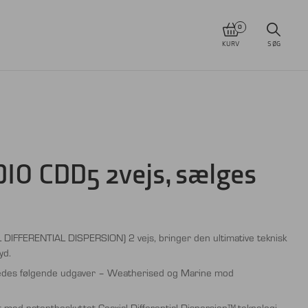
0
KURV
SØG
O CDD5 2vejs, sælges
DIFFERENTIAL DISPERSION) 2 vejs, bringer den ultimative teknisk
yd.
ledes følgende udgaver – Weatherised og Marine mod
t med patentbeskyttet Coaxial Differential Dispersion™-teknologi