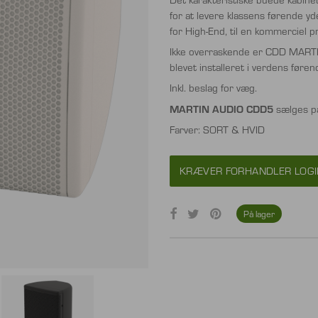
for at levere klassens førende yde
for High-End, til en kommerciel p
Ikke overraskende er CDD MARTI
blevet installeret i verdens førend
Inkl. beslag for væg.
MARTIN AUDIO
CDD5
sælges par
Farver: SORT & HVID
KRÆVER FORHANDLER LOGI
På lager