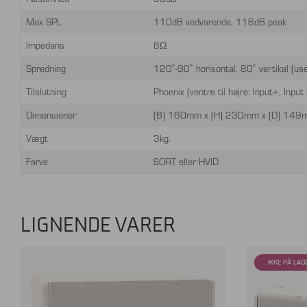
Max SPL
110dB vedvarende, 116dB peak
Impedans
8Ω
Spredning
120˚-90˚ horisontal, 80˚ vertikal (use
Tilslutning
Phoenix (ventre til højre: Input+, Input -
Dimensioner
(B) 160mm x (H) 230mm x (D) 149
Vægt
3kg.
Farve
SORT eller HVID
LIGNENDE VARER