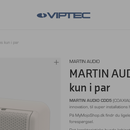
 kun i par
MARTIN AUDIO
MARTIN AUDI
kun i par
MARTIN AUDIO CDD5
(COAXIAL 
innovation, til super installations l
På MyMojoShop.dk findr du lige
forespørgsel.
Det karakteristiske buede kabine