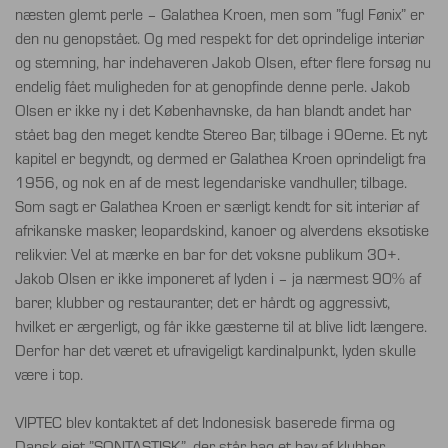
næsten glemt perle – Galathea Kroen, men som ”fugl Fønix” er
den nu genopstået. Og med respekt for det oprindelige interiør
og stemning, har indehaveren Jakob Olsen, efter flere forsøg nu
endelig fået muligheden for at genopfinde denne perle. Jakob
Olsen er ikke ny i det Københavnske, da han blandt andet har
stået bag den meget kendte Stereo Bar, tilbage i 90erne. Et nyt
kapitel er begyndt, og dermed er Galathea Kroen oprindeligt fra
1956, og nok en af de mest legendariske vandhuller, tilbage.
Som sagt er Galathea Kroen er særligt kendt for sit interiør af
afrikanske masker, leopardskind, kanoer og alverdens eksotiske
relikvier. Vel at mærke en bar for det voksne publikum 30+.
Jakob Olsen er ikke imponeret af lyden i – ja nærmest 90% af
barer, klubber og restauranter, det er hårdt og aggressivt,
hvilket er ærgerligt, og får ikke gæsterne til at blive lidt længere.
Derfor har det været et ufravigeligt kardinalpunkt, lyden skulle
være i top.
VIPTEC blev kontaktet af det Indonesisk baserede firma og
Dansk ejet ”SONTASTISK”, der står bag et hav af klubber,