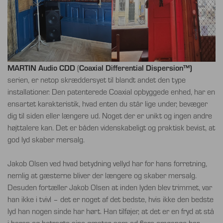
MARTIN Audio CDD
Coaxial Differential Dispersion™)
(
serien, er netop skræddersyet til blandt andet den type
installationer. Den patenterede Coaxial opbyggede enhed, har en
ensartet karakteristik, hvad enten du står lige under, bevæger
dig til siden eller længere ud. Noget der er unikt og ingen andre
højttalere kan. Det er båden videnskabeligt og praktisk bevist, at
god lyd skaber mersalg.
Jakob Olsen ved hvad betydning vellyd har for hans forretning,
nemlig at gæsterne bliver der længere og skaber mersalg.
Desuden fortæller Jakob Olsen at inden lyden blev trimmet, var
han ikke i tvivl – det er noget af det bedste, hvis ikke den bedste
lyd han nogen sinde har hørt. Han tilføjer, at det er en fryd at stå
i baren og betragte sine gæster, som ad flere omgange har