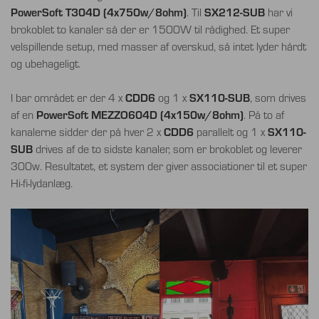
PowerSoft T304D (4x750w/8ohm)
SX212-SUB
. Til
har vi
brokoblet to kanaler så der er 1500W til rådighed. Et super
velspillende setup, med masser af overskud, så intet lyder hårdt
og ubehageligt.
CDD6
SX110-SUB
I bar området er der 4 x
og 1 x
, som drives
PowerSoft MEZZO604D
(4x150w/8ohm)
af en
. På to af
CDD6
SX110-
kanalerne sidder der på hver 2 x
parallelt og 1 x
SUB
drives af de to sidste kanaler, som er brokoblet og leverer
300w. Resultatet, et system der giver associationer til et super
Hi-fi-lydanlæg.