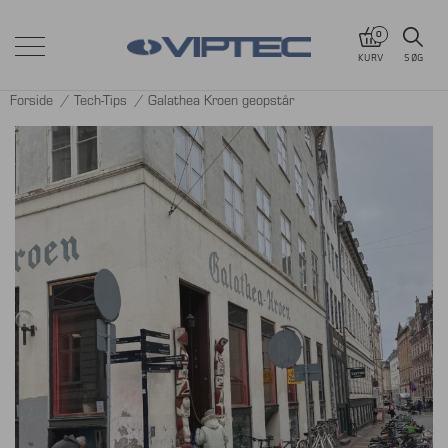
0
KURV
SØG
Forside
/
Tech-Tips
/
Galathea Kroen geopstår