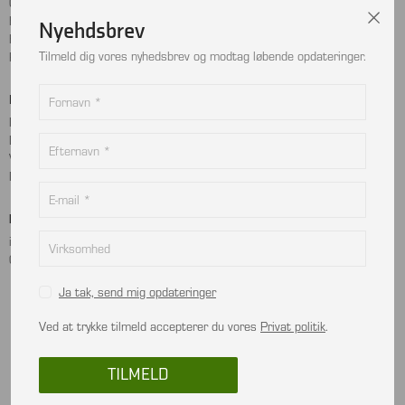
Cookie- og privatlivspolitik
Facebook
Handelsbetingelser
Instagram
Nyehdsbrev
Kontakt
LinkedIn
Tilmeld dig vores nyhedsbrev og modtag løbende opdateringer.
Returnering
Betalingskort
Adresse
MobilePay
Bjælkevangen 9
Dankort
2690 Karlslunde
Visa
Danmark
Mastercard
Kontakt
info@viptec.dk
CVR: 27527213
Ja tak, send mig opdateringer
Ved at trykke tilmeld accepterer du vores
Privat politik
.
In using this website, you are deemed to have read and accepted the terms and
conditions.
TILMELD
© 2026 All rights reserved VIPTEC