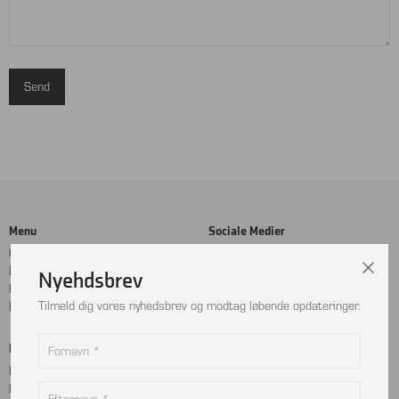
Menu
Sociale Medier
Cookie- og privatlivspolitik
Facebook
Handelsbetingelser
Instagram
Nyehdsbrev
Kontakt
LinkedIn
Tilmeld dig vores nyhedsbrev og modtag løbende opdateringer.
Returnering
Betalingskort
Adresse
MobilePay
Bjælkevangen 9
Dankort
2690 Karlslunde