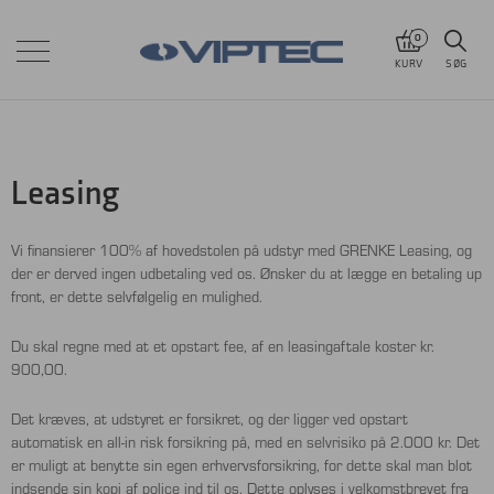
0
KURV
SØG
Leasing
Vi finansierer 100% af hovedstolen på udstyr med GRENKE Leasing, og
der er derved ingen udbetaling ved os. Ønsker du at lægge en betaling up
front, er dette selvfølgelig en mulighed.
Du skal regne med at et opstart fee, af en leasingaftale koster kr.
900,00.
Det kræves, at udstyret er forsikret, og der ligger ved opstart
automatisk en all-in risk forsikring på, med en selvrisiko på 2.000 kr. Det
er muligt at benytte sin egen erhvervsforsikring, for dette skal man blot
indsende sin kopi af police ind til os. Dette oplyses i velkomstbrevet fra