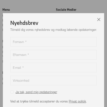
Menu
Sociale Medier
Cookie- og privatlivspolitik
Facebook
Handelsbetingelser
Instagram
Nyehdsbrev
Kontakt
LinkedIn
Tilmeld dig vores nyhedsbrev og modtag løbende opdateringer.
Returnering
Betalingskort
Adresse
MobilePay
Bjælkevangen 9
Dankort
2690 Karlslunde
Visa
Danmark
Mastercard
Kontakt
info@viptec.dk
CVR: 27527213
Ja tak, send mig opdateringer
Ved at trykke tilmeld accepterer du vores
Privat politik
.