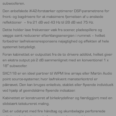
subwooferen.
Den anbefalede iK42-forstærker optimerer DSP-parametrene for
front- og bagdrivere for at maksimere fjernelsen af u ønskede
reflektioner – fra 21 dB ved 43 Hz til 28 dB ved 75 Hz.
Dette holder lave frekvenser væk fra scener, pladespillere og
vægge samt reducerer efterklangsenergien i rummet – hvilket
forbedrer lavfrekvensresponsens nøjagtighed og effekten af ​​hele
systemet betydeligt.
Foran kabinettet er outputtet fra de to drivere additivt, hvilket giver
en ekstra output på 2 dB sammenlignet med en konventionel 1 x
18″ subwoofer.
SXC118 er en ideel partner til WPM line arrays eller Martin Audio
point source-systemer, hvor lavfrekvent mønsterkontrol er
påkrævet. Den kan bruges enkeltvis, stablet eller flyvende individuelt
ved hjælp af gevindskårne flyvende indsatser.
Kabinettet er konstrueret af birkekrydsfiner og færdiggjort med en
slidstærk tekstureret maling.
Det er udstyret med fire håndtag og skumbelagte perforerede