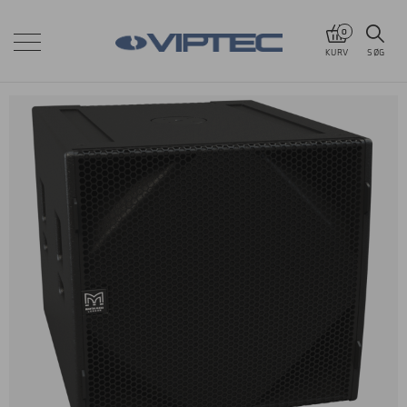
0
KURV
SØG