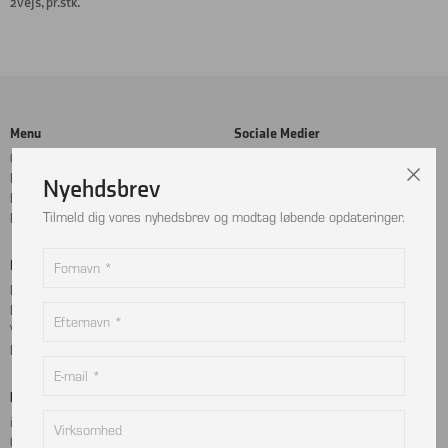
2vejs, pr.stk.
Menu
Sociale Medier
Cookie- og privatlivspolitik
Facebook
Handelsbetingelser
Instagram
Nyehdsbrev
Kontakt
LinkedIn
Tilmeld dig vores nyhedsbrev og modtag løbende opdateringer.
Returnering
Betalingskort
Adresse
MobilePay
Bjælkevangen 9
Dankort
2690 Karlslunde
Visa
Danmark
Mastercard
Kontakt
info@viptec.dk
CVR: 27527213