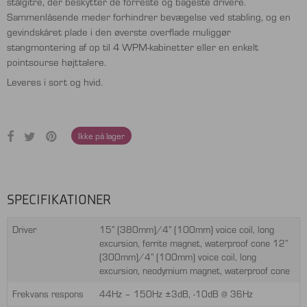
stålgitre, der beskytter de forreste og bageste drivere.
Sammenlåsende meder forhindrer bevægelse ved stabling, og en
gevindskåret plade i den øverste overflade muliggør
stangmontering af op til 4 WPM-kabinetter eller en enkelt
pointsourse højttalere.
Leveres i sort og hvid.
Ikke på lager
SPECIFIKATIONER
Driver
15” (380mm)/4” (100mm) voice coil, long
excursion, ferrite magnet, waterproof cone 12”
(300mm)/4” (100mm) voice coil, long
excursion, neodymium magnet, waterproof cone
Frekvans respons
44Hz – 150Hz ±3dB, -10dB @ 36Hz