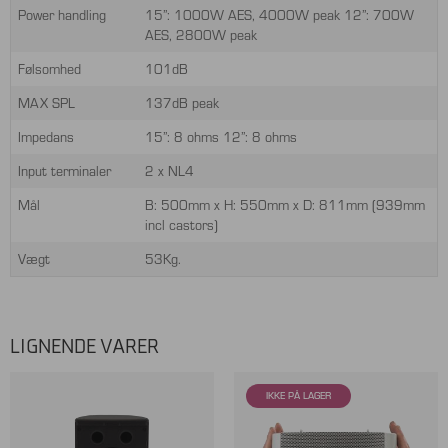
Power handling
15”: 1000W AES, 4000W peak 12”: 700W
AES, 2800W peak
Følsomhed
101dB
MAX SPL
137dB peak
Impedans
15”: 8 ohms 12”: 8 ohms
Input terminaler
2 x NL4
Mål
B: 500mm x H: 550mm x D: 811mm (939mm
incl castors)
Vægt
53Kg.
LIGNENDE VARER