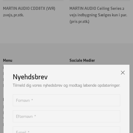
MARTIN AUDIO CDD8TX (WR)
MARTIN AUDIO Ceiling Series 2
2vejs, pr.stk.
vejs indbygning Sælges kun i par.
(pris pr.stk.)
Menu
Sociale Medier
Cookie- og privatlivspolitik
Facebook
Handelsbetingelser
Instagram
Nyehdsbrev
Kontakt
LinkedIn
Tilmeld dig vores nyhedsbrev og modtag løbende opdateringer.
Returnering
Betalingskort
Adresse
MobilePay
Bjælkevangen 9
Dankort
2690 Karlslunde
Visa
Danmark
Mastercard