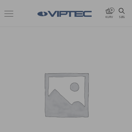
0
KURV
SØG