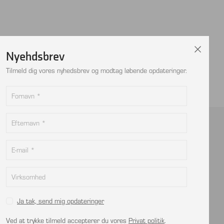
Nyehdsbrev
Tilmeld dig vores nyhedsbrev og modtag løbende opdateringer.
Kontakt
info@viptec.dk
CVR: 27527213
Ja tak, send mig opdateringer
Ved at trykke tilmeld accepterer du vores
Privat politik
.