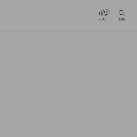
0
KURV
SØG