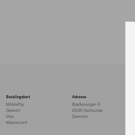
Betalingskort
Adresse
MobilePay
Bjælkevangen 9
Dankort
2690 Karlslunde
Visa
Danmark
Mastercard