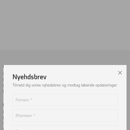
Menu
Sociale Medier
Cookie- og privatlivspolitik
Facebook
Nyehdsbrev
Handelsbetingelser
Instagram
Tilmeld dig vores nyhedsbrev og modtag løbende opdateringer.
Kontakt
LinkedIn
Returnering
Betalingskort
Adresse
MobilePay
Bjælkevangen 9
Dankort
2690 Karlslunde
Visa
Danmark
Mastercard