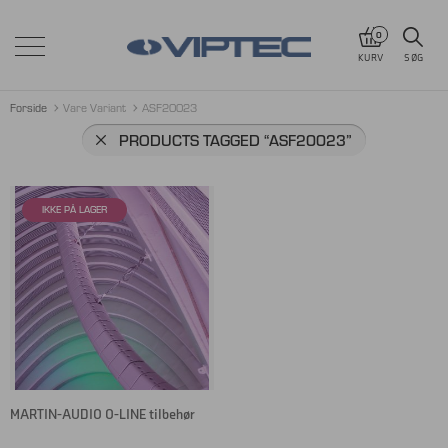
0
KURV
SØG
Forside
Vare Variant
ASF20023
PRODUCTS TAGGED
“ASF20023”
MARTIN-AUDIO O-LINE tilbehør