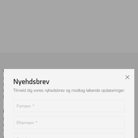
Menu
Sociale Medier
Cookie- og privatlivspolitik
Facebook
Nyehdsbrev
Handelsbetingelser
Instagram
Tilmeld dig vores nyhedsbrev og modtag løbende opdateringer.
Kontakt
LinkedIn
Returnering
Betalingskort
Adresse
MobilePay
Bjælkevangen 9
Dankort
2690 Karlslunde
Visa
Danmark
Mastercard