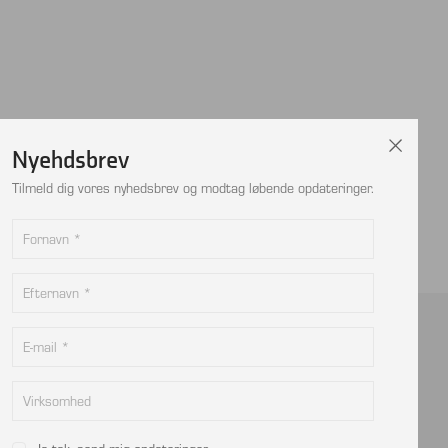
Nyehdsbrev
Tilmeld dig vores nyhedsbrev og modtag løbende opdateringer.
Kontakt
info@viptec.dk
CVR: 27527213