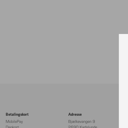
Betalingskort
Adresse
MobilePay
Bjælkevangen 9
Dankort
2690 Karlslunde