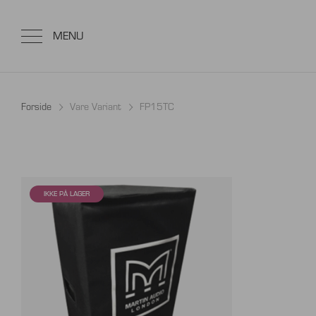
Forside
Vare Variant
FP15TC