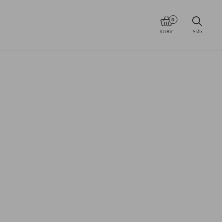
0
KURV
SØG