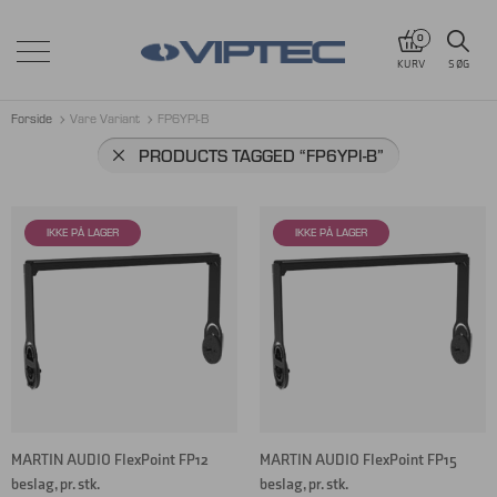
0
KURV
SØG
Forside
Vare Variant
FP6YPI-B
PRODUCTS TAGGED
“FP6YPI-B”
MARTIN AUDIO FlexPoint FP12
MARTIN AUDIO FlexPoint FP15
beslag, pr. stk.
beslag, pr. stk.