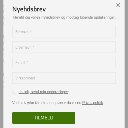
Cookie- og privatlivspolitik
Facebook
Nyehdsbrev
Handelsbetingelser
Instagram
Tilmeld dig vores nyhedsbrev og modtag løbende opdateringer.
Kontakt
LinkedIn
Returnering
Betalingskort
Adresse
MobilePay
Bjælkevangen 9
Dankort
2690 Karlslunde
Visa
Danmark
Mastercard
Kontakt
info@viptec.dk
CVR: 27527213
Ja tak, send mig opdateringer
Ved at trykke tilmeld accepterer du vores
Privat politik
.
In using this website, you are deemed to have read and accepted the terms and
TILMELD
conditions.
© 2026 All rights reserved VIPTEC