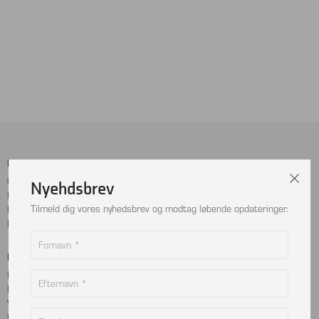
Menu
Sociale Medier
Cookie- og privatlivspolitik
Facebook
Nyehdsbrev
Handelsbetingelser
Instagram
Tilmeld dig vores nyhedsbrev og modtag løbende opdateringer.
Kontakt
LinkedIn
Returnering
Betalingskort
Adresse
MobilePay
Bjælkevangen 9
Dankort
2690 Karlslunde
Visa
Danmark
Mastercard