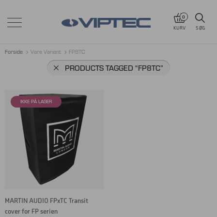
0
KURV
SØG
Forside
Vare Variant
FP8TC
PRODUCTS TAGGED
“FP8TC”
MARTIN AUDIO FPxTC Transit
cover for FP serien