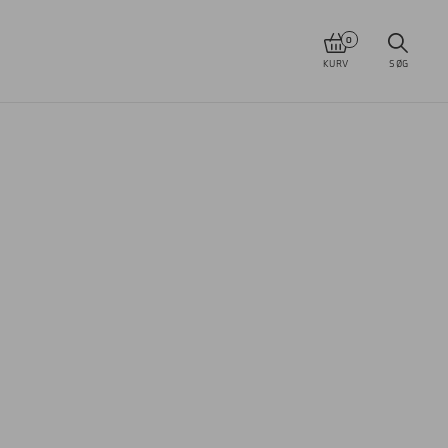
0
KURV
SØG