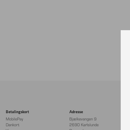
Betalingskort
Adresse
MobilePay
Bjælkevangen 9
Dankort
2690 Karlslunde