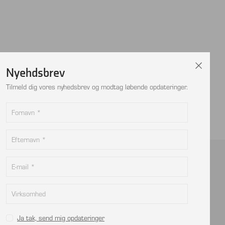
Nyehdsbrev
Tilmeld dig vores nyhedsbrev og modtag løbende opdateringer.
Kontakt
info@viptec.dk
CVR: 27527213
Ja tak, send mig opdateringer