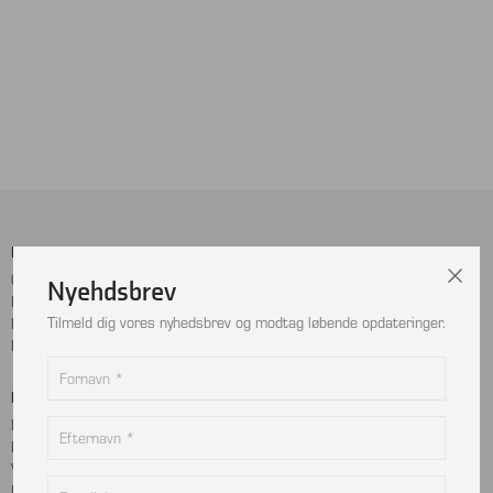
Menu
Sociale Medier
Cookie- og privatlivspolitik
Facebook
Nyehdsbrev
Handelsbetingelser
Instagram
Tilmeld dig vores nyhedsbrev og modtag løbende opdateringer.
Kontakt
LinkedIn
Returnering
Betalingskort
Adresse
MobilePay
Bjælkevangen 9
Dankort
2690 Karlslunde
Visa
Danmark
Mastercard