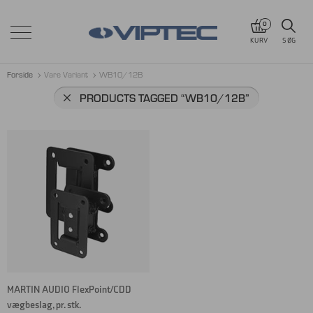
0
KURV
SØG
Forside
Vare Variant
WB10/12B
PRODUCTS TAGGED
“WB10/12B”
MARTIN AUDIO FlexPoint/CDD
vægbeslag, pr. stk.