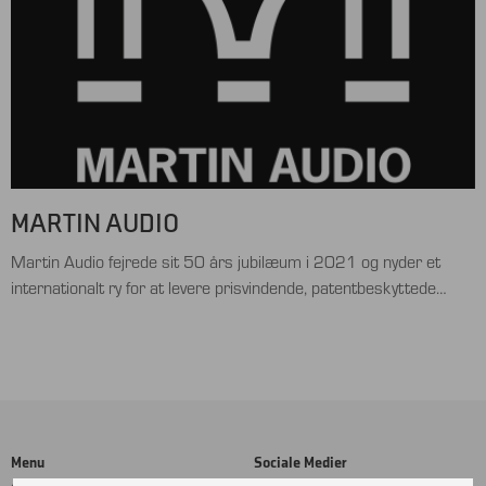
MARTIN AUDIO
Martin Audio fejrede sit 50 års jubilæum i 2021 og nyder et
internationalt ry for at levere prisvindende, patentbeskyttede
professionelle højttalersystemer. Faktisk vandt Martin Audio i
2021 The Queen’s Award for Enterprise in Innovation for sin
Wavefront Precision-serie.Dave Martin grundlagde det eponyme
Martin Audio i 1971 og var en af ​​de førende pionerer inden for …
Menu
Sociale Medier