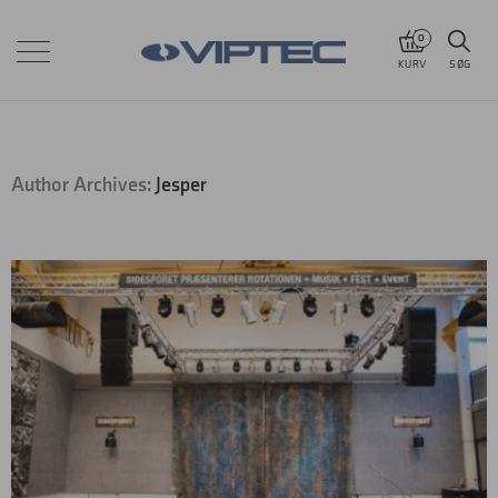
0
KURV
SØG
Author Archives:
Jesper