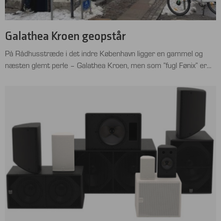
Galathea Kroen geopstår
På Rådhusstræde i det indre København ligger en gammel og
næsten glemt perle – Galathea Kroen, men som ”fugl Fønix” er
den nu genopstået. Og med respekt for det oprindelige interiør
og stemning, har indehaveren Jakob Olsen, efter flere forsøg nu
endelig fået muligheden for at genopfinde denne perle. Jakob
Olsen er ikke ny i …