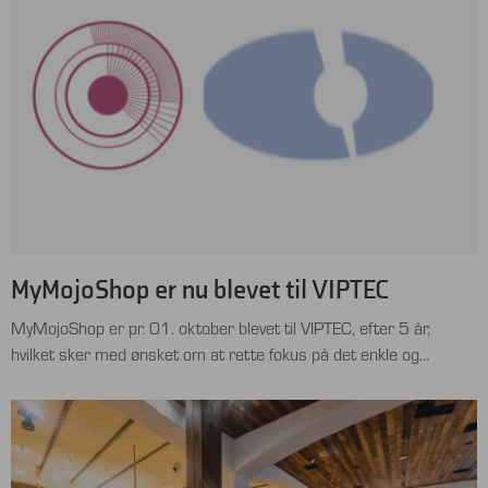
mulighed for os til at demonstrere klimalederskab …
MyMojoShop er nu blevet til VIPTEC
MyMojoShop er pr. 01. oktober blevet til VIPTEC, efter 5 år,
hvilket sker med ønsket om at rette fokus på det enkle og
vigtigste. Det grundlæggende fokus har altid været det enkle og
let tilgængelige, det bliver nu tydeligere på www.viptec.dk. Også
mere fokus på MARTIN Audio, som man vil kunne se får en mere
…