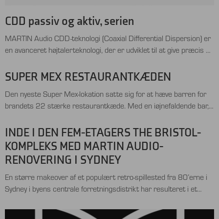
CDD passiv og aktiv, serien
MARTIN Audio CDD-teknologi (Coaxial Differential Dispersion) er
en avanceret højtalerteknologi, der er udviklet til at give præcis og
kontrolleret lydspredning i professionelle installationer.
Teknologien er ideel som FOH i koncerthaller, teatre desuden
SUPER MEX RESTAURANTKÆDEN
også cafeer, barer, hoteller, møderum klubber, fitnesscentre,
Den nyeste Super Mex-lokation satte sig for at hæve barren for
sportshaller, stadion, hvor det er vigtigt at styre lydens retning og
brandets 22 stærke restaurantkæde. Med en iøjnefaldende bar,
dækning nøjagtigt. Hovedprincipper i CDD-teknologien …
elegante interiører og en dedikeret eventhal/selskabslokale, var
opgaven at få stedet til at lyde lige så godt, som det så ud. Man
INDE I DEN FEM-ETAGERS THE BRISTOL-
indgik et partnerskab med Optimal Audio, for at levere et komplet
KOMPLEKS MED MARTIN AUDIO-
kommercielt lydøkosystem, der …
RENOVERING I SYDNEY
En større makeover af et populært retro-spillested fra 80’erne i
Sydney i byens centrale forretningsdistrikt har resulteret i et
fuldstændig gentænkt spillested med flere koncepter, kaldet The
Bristol. Det historiske, tidligere Bristol Arms Hotel, der ejes og