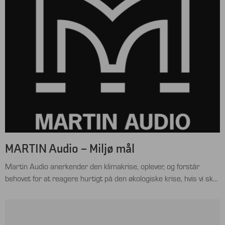
drives af det spirende fritids- og hotelvirksomhed Oscars Group,
fordeler sig på fem etager, hver med sit eget …
MARTIN Audio – Miljø mål
Martin Audio anerkender den klimakrise, oplever, og forstår
behovet for at reagere hurtigt på den økologiske krise, hvis vi skal
spille vores rolle i at begrænse den globale opvarmning. Som en
global leder inden for pro-audioindustrien og som en del af
Focusrite Group, er miljømæssig bæredygtighed en stor