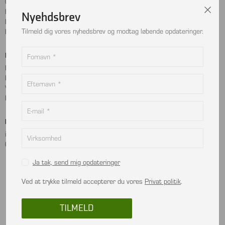
Cookie- og privatlivspolitik
Facebook
Handelsbetingelser
Instagram
Nyehdsbrev
Kontakt
LinkedIn
Tilmeld dig vores nyhedsbrev og modtag løbende opdateringer.
Returnering
Betalingskort
Adresse
MobilePay
Bjælkevangen 9
Dankort
2690 Karlslunde
Visa
Danmark
Mastercard
Kontakt
info@viptec.dk
CVR: 27527213
Ja tak, send mig opdateringer
Ved at trykke tilmeld accepterer du vores
Privat politik
.
In using this website, you are deemed to have read and accepted the terms and
conditions.
TILMELD
© 2026 All rights reserved VIPTEC