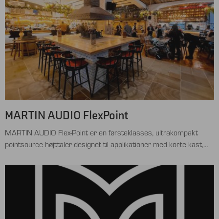
MARTIN AUDIO FlexPoint
MARTIN AUDIO Flex-Point er en førsteklasses, ultrakompakt
pointsource højttaler designet til applikationer med korte kast,
som kræver unik og præcis ydeevne og dækning fra et
forholdsvist lille kabinet kabinet. Ved at bruge fuldtone
teknologien, dog stadigvæk med adskildt diskat og bas-
mellemtone, opleves der en sammenhæng og nærhed i
gengivelsen. En midblowing oplevelse. MARTIN Audio Flex-Point …