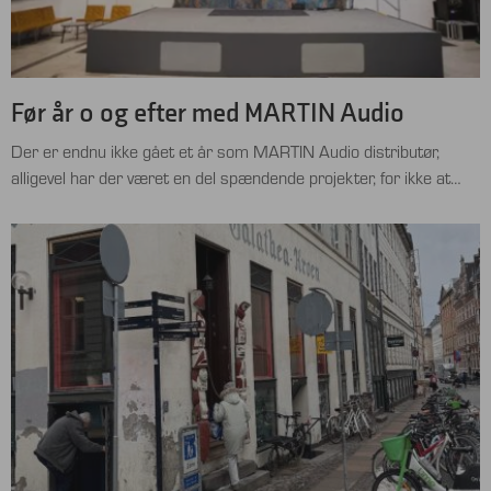
Før år 0 og efter med MARTIN Audio
Der er endnu ikke gået et år som MARTIN Audio distributør,
alligevel har der været en del spændende projekter, for ikke at
nævne det gåsehuds fremkaldende Shootout i Ålborg AKKC.
Udover en masse leverancer til møderum, mindre barer og
cafeer, er det også interessant hvad der er af installation før og
efter år 0. Før …