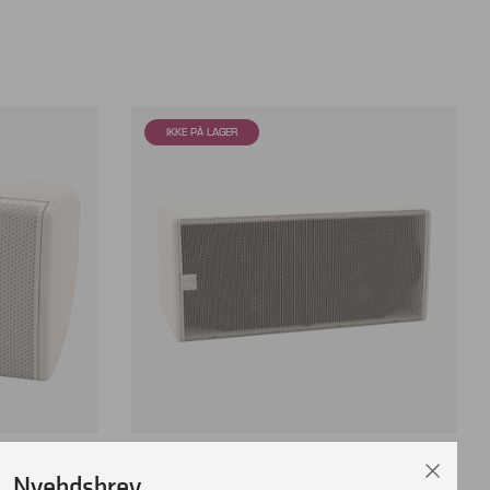
es kun i par
MARTIN AUDIO SX210 2×10″ SUB
Nyehdsbrev