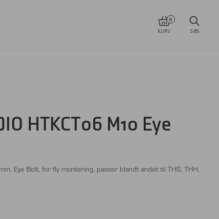
0
KURV
SØG
IO HTKCT06 M10 Eye
ye Bolt, for fly montering, passer blandt andet til THS, THH,