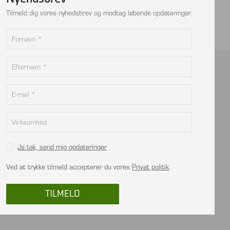
Tilmeld dig vores nyhedsbrev og modtag løbende opdateringer.
Kontakt
info@viptec.dk
CVR: 27527213
Ja tak, send mig opdateringer
Ved at trykke tilmeld accepterer du vores
Privat politik
.
TILMELD