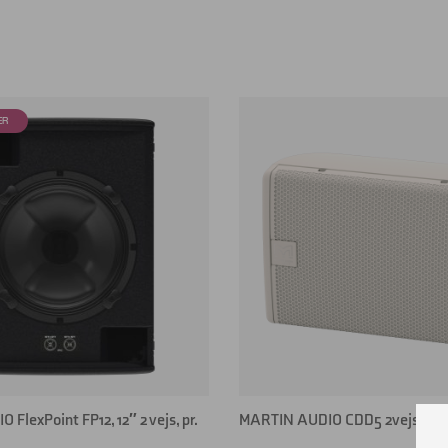
FlexPoint FP12, 12″ 2 vejs, pr.
MARTIN AUDIO CDD5 2vejs, sælg