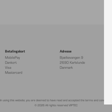
Betalingskort
Adresse
MobilePay
Bjælkevangen 9
Dankort
2690 Karlslunde
Visa
Danmark
Mastercard
In using this website, you are deemed to have read and accepted the terms and conditions.
© 2026 All rights reserved VIPTEC