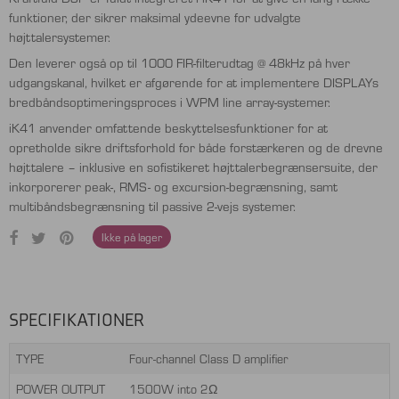
funktioner, der sikrer maksimal ydeevne for udvalgte
højttalersystemer.
Den leverer også op til 1000 FIR-filterudtag @ 48kHz på hver
udgangskanal, hvilket er afgørende for at implementere DISPLAYs
bredbåndsoptimeringsproces i WPM line array-systemer.
iK41 anvender omfattende beskyttelsesfunktioner for at
opretholde sikre driftsforhold for både forstærkeren og de drevne
højttalere – inklusive en sofistikeret højttalerbegrænsersuite, der
inkorporerer peak-, RMS- og excursion-begrænsning, samt
multibåndsbegrænsning til passive 2-vejs systemer.
Ikke på lager
SPECIFIKATIONER
TYPE
Four-channel Class D amplifier
POWER OUTPUT
1500W into 2Ω