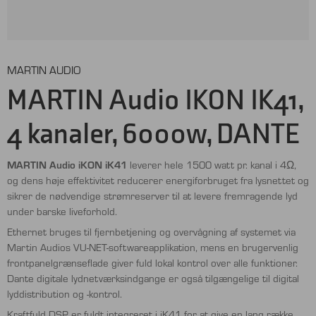
MARTIN AUDIO
MARTIN Audio IKON IK41,
4 kanaler, 6000w, DANTE
MARTIN Audio iKON iK41
leverer hele 1500 watt pr. kanal i 4Ω,
og dens høje effektivitet reducerer energiforbruget fra lysnettet og
sikrer de nødvendige strømreserver til at levere fremragende lyd
under barske liveforhold.
Ethernet bruges til fjernbetjening og overvågning af systemet via
Martin Audios VU-NET-softwareapplikation, mens en brugervenlig
frontpanelgrænseflade giver fuld lokal kontrol over alle funktioner.
Dante digitale lydnetværksindgange er også tilgængelige til digital
lyddistribution og -kontrol.
Kraftfuld DSP er fuldt integreret i iK41 for at give en lang række