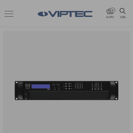
0
KURV
SØG