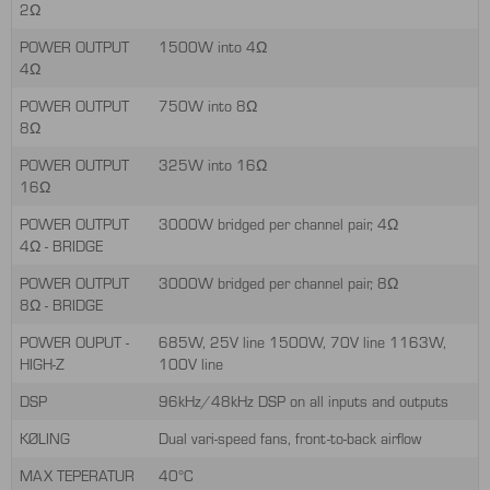
2Ω
POWER OUTPUT
1500W into 4Ω
4Ω
POWER OUTPUT
750W into 8Ω
8Ω
POWER OUTPUT
325W into 16Ω
16Ω
POWER OUTPUT
3000W bridged per channel pair, 4Ω
4Ω - BRIDGE
POWER OUTPUT
3000W bridged per channel pair, 8Ω
8Ω - BRIDGE
POWER OUPUT -
685W, 25V line 1500W, 70V line 1163W,
HIGH-Z
100V line
DSP
96kHz/48kHz DSP on all inputs and outputs
KØLING
Dual vari-speed fans, front-to-back airflow
MAX TEPERATUR
40°C