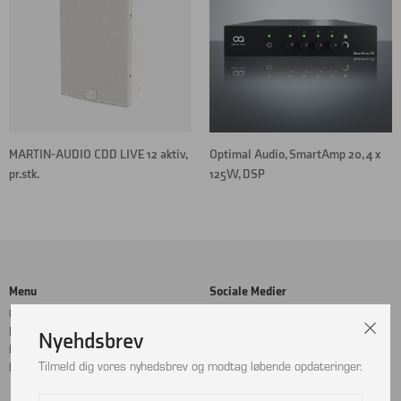
MARTIN-AUDIO CDD LIVE 12 aktiv,
Optimal Audio, SmartAmp 20, 4 x
pr.stk.
125W, DSP
Menu
Sociale Medier
Cookie- og privatlivspolitik
Facebook
Handelsbetingelser
Instagram
Nyehdsbrev
Kontakt
LinkedIn
Tilmeld dig vores nyhedsbrev og modtag løbende opdateringer.
Returnering