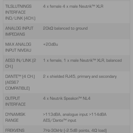
TILSLUTNINGS
4 x female 4 x male Neutrik™ XLR
INTERFACE
IND/LINK (4CH.)
ANALOG INPUT
20kΩ balanced to ground
IMPEDANS
MAX ANALOG
+20dBu
INPUT NIVEAU
AES3 IN/LINK (2
1 x female, 1 x male Neutrik™ XLR, balanced
CH.)
DANTE™ (4 CH.)
2 x shielded RJ45, primary and secondary
(AES67
COMPATIBLE)
OUTPUT
4 x Neutrik Speakon™ NL4
INTERFACE
DYNAMISK
>113dBA, analogue input >114dBA
RANGE
AES/Dante™ input
FREKVENS
7Hz-30kHz (‐2.5dB points, 4Ω load)