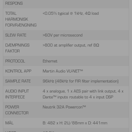
RESPONS
TOTAL
<0.05% typical @ 1kHz, 4Ω load
HARMONISK
FORVRÆNGNING
SLEW RATE
>60V per microsecond
DÆMPNINGS
>800 at amplifier output, ref 8Ω
FAKTOR
PROTOCOL
Ethernet
KONTROL APP
Martin Audio VU-NET™
SAMPLE RATE
96kHz (48kHz for FIR filter implementation)
AUDIO INPUT
4 x analogue, 1 x AES pair with link output, 4 x
INTERFECE
Dante™ inputs routable to 4 x input DSP
POWER
Neutrik 32A Powercon™
CONNECTOR
MÅL
B: 482 x H: 2U/88mm x D: 441mm