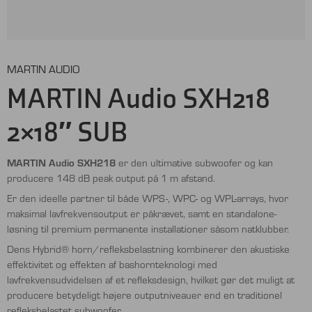
MARTIN AUDIO
MARTIN Audio SXH218
2×18″ SUB
MARTIN Audio SXH218
er den ultimative subwoofer og kan
producere 148 dB peak output på 1 m afstand.
Er den ideelle partner til både WPS-, WPC- og WPL-arrays, hvor
maksimal lavfrekvensoutput er påkrævet, samt en standalone-
løsning til premium permanente installationer såsom natklubber.
Dens Hybrid® horn/refleksbelastning kombinerer den akustiske
effektivitet og effekten af ​​bashornteknologi med
lavfrekvensudvidelsen af ​​et refleksdesign, hvilket gør det muligt at
producere betydeligt højere outputniveauer end en traditionel
refleksbelastet subwoofer.