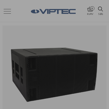
0
KURV
SØG