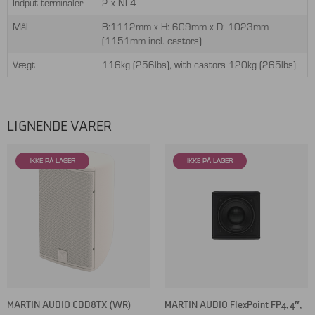
Indput terminaler
2 x NL4
Mål
B:1112mm x H: 609mm x D: 1023mm
(1151mm incl. castors)
Vægt
116kg (256lbs), with castors 120kg (265lbs)
LIGNENDE VARER
MARTIN AUDIO CDD8TX (WR)
MARTIN AUDIO FlexPoint FP4, 4″,