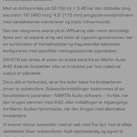
Med et driftsområde på 32-150 Hz + 3 dB har den dobbelte long-
excursion 18” (460 mm)/4,5” (115 mm) svingspole-neodymdrivere
med vandafvisende membraner og triple roll-surrounds.
Den kan integreres øverst på et WPL-array eller mere almindeligt
flyves som et separat array ved siden af. Ligesom gulvversionen kan
en kombination af fremadrettede og bagudvendte kabinetter
konfigureres med specifikke retningsbestemte egenskaber.
SXH218 kan drives af enten en enkelt kanal fra en Martin Audio
iK42 4-kanals forstærker eller et brokoblet par, hvis maksimal
output er påkrævet.
Dens stik er forbundet, så et fire leder kabel fra forstærkeren
driver to subwoofere. Subwooferindstillinger bestemmes af en
forudbestemt parameter i MARTIN Audio software – Vu-Net, når
den bruges sammen med iK42, eller indstillinger er tilgængelige
fra Martin Audios hjemmeside, når den bruges med alternative
forstærkere.
Vi leverer denne subwoofer med et sæt med fire hjul. Ved at tilføje
stikdækslet bliver subwooferen fuldt vejrbestandig og egnet til