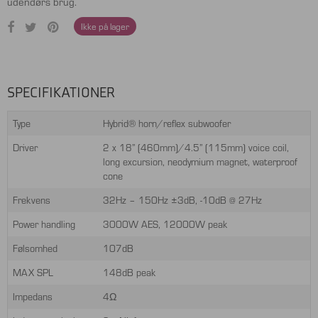
udendørs brug.
Ikke på lager
SPECIFIKATIONER
Type
Hybrid® horn/reflex subwoofer
Driver
2 x 18” (460mm)/4.5” (115mm) voice coil,
long excursion, neodymium magnet, waterproof
cone
Frekvens
32Hz – 150Hz ±3dB, -10dB @ 27Hz
Power handling
3000W AES, 12000W peak
Følsomhed
107dB
MAX SPL
148dB peak
Impedans
4Ω