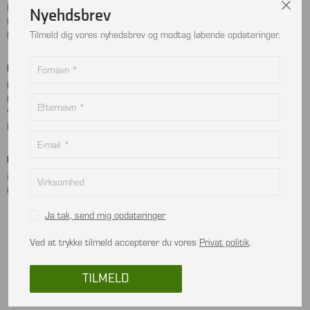
Handelsbetingelser
Instagram
Nyehdsbrev
Kontakt
LinkedIn
Tilmeld dig vores nyhedsbrev og modtag løbende opdateringer.
Returnering
Betalingskort
Adresse
MobilePay
Bjælkevangen 9
Dankort
2690 Karlslunde
Visa
Danmark
Mastercard
Kontakt
info@viptec.dk
CVR: 27527213
Ja tak, send mig opdateringer
Ved at trykke tilmeld accepterer du vores
Privat politik
.
In using this website, you are deemed to have read and accepted the terms and
conditions.
TILMELD
© 2026 All rights reserved VIPTEC