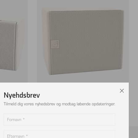
Nyehdsbrev
, pr.stk.
MARTIN AUDIO SX112 1×12″ SUB
Tilmeld dig vores nyhedsbrev og modtag løbende opdateringer.