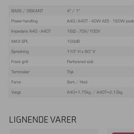
BASS / DISKANT
4" / 1"
Power handling
A40/A40T - 40W AES - 160W peak
Impedans A40 - A40T
16Ω - 70V/100V
MAX SPL
109dB
Spredning
110° H x 80° V
Front grill
Perforered stål
Terminaler
Tryk
Farve
Sort / Hvid
Vægt
A40=1,75kg. / A40T=2,13kg.
LIGNENDE VARER