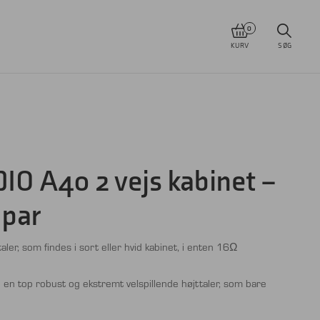
0
KURV
SØG
O A40 2 vejs kabinet –
 par
taler, som findes i sort eller hvid kabinet, i enten 16Ω
 en top robust og ekstremt velspillende højttaler, som bare