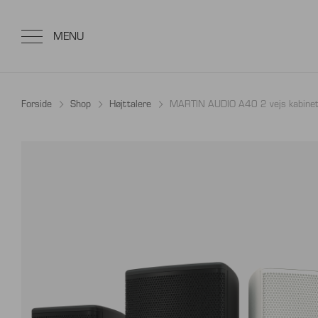
Forside
Shop
Højttalere
MARTIN AUDIO A40 2 vejs kabinet 