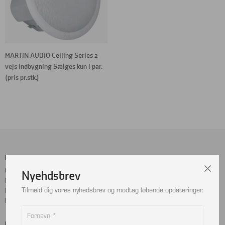
MARTIN AUDIO Ceiling Series 2
vejs indbygning Sælges kun i par.
(pris pr.stk.)
Menu
Sociale Medier
Cookie- og privatlivspolitik
Facebook
Nyehdsbrev
Handelsbetingelser
Instagram
Tilmeld dig vores nyhedsbrev og modtag løbende opdateringer.
Kontakt
LinkedIn
Returnering
Betalingskort
Adresse