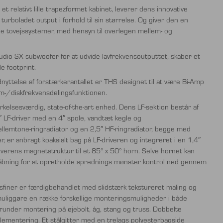
et relativt lille trapezformet kabinet, leverer dens innovative
n turboladet output i forhold til sin størrelse. Og giver den en
ige tovejssystemer, med hensyn til overlegen mellem- og
Audio SX subwoofer for at udvide lavfrekvensoutputtet, skaber et
le footprint.
dnyttelse af forstærkerantallet er THS designet til at være Bi-Amp
lem-/diskfrekvensdelingsfunktionen.
kelsesværdig, state-of-the-art enhed. Dens LF-sektion består af
5″ LF-driver med en 4″ spole, vandtæt kegle og
lemtone-ringradiator og en 2,5″ HF-ringradiator, begge med
r anbragt koaksialt bag på LF-driveren og integreret i en 1,4″
erens magnetstruktur til et 85° x 50° horn. Selve hornet kan
åbning for at opretholde sprednings mønster kontrol ned gennem
dsfiner er færdigbehandlet med slidstærk tekstureret maling og
 muliggøre en række forskellige monteringsmuligheder i både
under montering på øjebolt, åg, stang og truss. Dobbelte
plementering. Et stålgitter med en trelags polyesterbagside