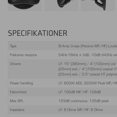
SPECIFIKATIONER
Type
Bi-Amp 3-vejs (Passive MF/HF) Loud
Frekvens respons
54Hz-18kHz ± 3dB, -10dB @43Hz wit
Drivere
LF: 15” (380mm) / 4” (100mm) coil 
(25mm) exit / 4" (100mm) coaxial HT 
(25mm) exit / 2.5" coaxial HT polymer
Power handling
LF: 800W AES, 3200W Peak MF/H
Følsomhed
LF: 100dB MF/HF: 109dB
Max SPL
129dB continuous, 135dB peak
Impedans
LF: 8 Ohms MF/HF: 8 Ohms