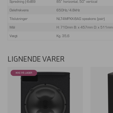
Spredning (-6dB9
85˚ horizontal, 50˚ vertical
Delefrekvens
650Hz/4.8kHz
Tilslutninger
NLT4MPXX-BAG speakons (pair)
Mål
H: 710mm B: x 457mm D: x 511mm
Vægt
Kg. 35,6
LIGNENDE VARER