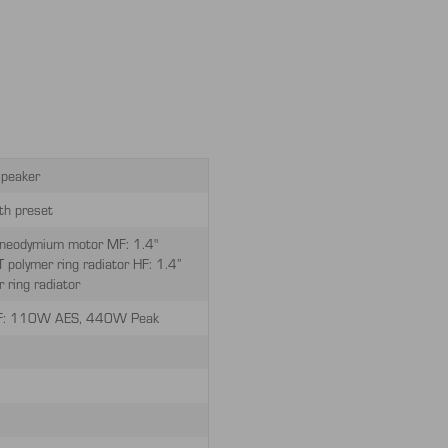
speaker
h preset
neodymium motor MF: 1.4"
polymer ring radiator HF: 1.4”
 ring radiator
F: 110W AES, 440W Peak