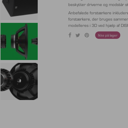
beskytter driverne og modstår s
Anbefalede forstærkere inkluder
forstærkere, der bruges sammen 
modelleres i 3D ved hjælp af DI
Ikke på lager