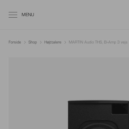
Forside
Shop
Højttalere
MARTIN Audio THS, Bi-Amp 3 vejs