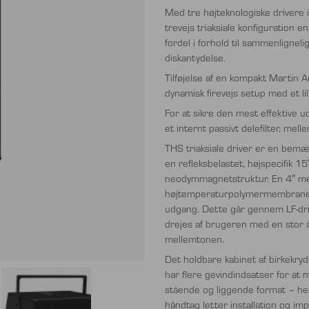
Med tre højteknologiske drivere i 
trevejs triaksiale konfiguration e
fordel i forhold til sammenlignel
diskantydelse.
Tilføjelse af en kompakt Martin 
dynamisk firevejs setup med et lil
For at sikre den mest effektive u
et internt passivt delefilter, mel
THS triaksiale driver er en bemær
en refleksbelastet, højspecifik 1
neodymmagnetstruktur. En 4″ mel
højtemperaturpolymermembraner, e
udgang. Dette går gennem LF-driv
drejes af brugeren med en stor 
mellemtonen.
Det holdbare kabinet af birkekry
har flere gevindindsatser for at
stående og liggende format – her
håndtag letter installation og im