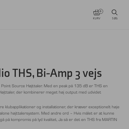
0
KURV
SØG
o THS, Bi-Amp 3 vejs
al Point Source Højttaler. Med en peak på 135 dB er THS en
Højttaler, der kombinerer meget høj output med udvidet
re klubapplikationer og installationer, der kræver exceptionelt høje
dalone højttalersystem. Med andre ord – Hvis målet er at kunne
e gå på kompromis på lyd kvalitet, Ja så er det en THS fra MARTIN