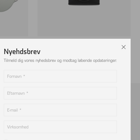
indbygning –
MARTIN AUDIO FlexPoint FP4, 4″, stk.
Nyehdsbrev
Tilmeld dig vores nyhedsbrev og modtag løbende opdateringer.
Kontakt
info@viptec.dk
CVR: 27527213