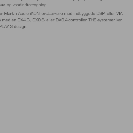
tøv- og vandindtrængning.
er Martin Audio iKON-forstærkere med indbyggede DSP- eller VIA-
med en DX4.0-, DX0.6- eller DX0.4-controller. THS-systemer kan
SPLAY 3 design.