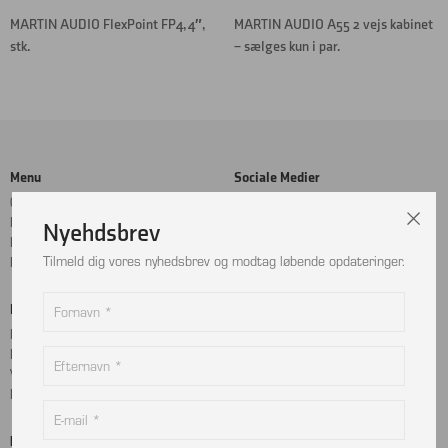
MARTIN AUDIO FlexPoint FP4, 4″,
MARTIN AUDIO A55 2 vejs kabinet
stk.
– sælges kun i par.
Menu
Sociale Medier
Cookie- og privatlivspolitik
Facebook
Handelsbetingelser
Instagram
Nyehdsbrev
Kontakt
LinkedIn
Tilmeld dig vores nyhedsbrev og modtag løbende opdateringer.
Returnering
Betalingskort
Adresse
MobilePay
Bjælkevangen 9
Dankort
2690 Karlslunde
Visa
Danmark
Mastercard
Kontakt