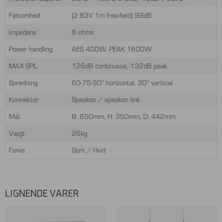
Følsomhed
(2.83V 1m free-field) 99dB
Impedans
8 ohms
Power handling
AES 400W, PEAK 1600W
MAX SPL
126dB continuous, 132dB peak
Spredning
60-75-90° horizontal, 30° vertical
Konnektor
Speakon / speakon link
Mål
B. 650mm, H: 350mm, D: 442mm
Vægt
26kg
Farve
Sort / Hvid
LIGNENDE VARER