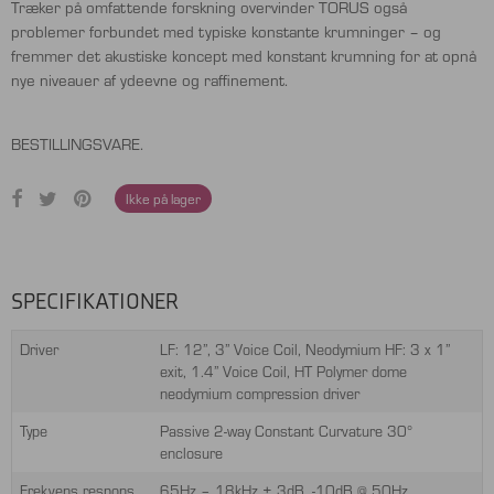
Træker på omfattende forskning overvinder TORUS også
problemer forbundet med typiske konstante krumninger – og
fremmer det akustiske koncept med konstant krumning for at opnå
nye niveauer af ydeevne og raffinement.
BESTILLINGSVARE.
Ikke på lager
SPECIFIKATIONER
Driver
LF: 12”, 3” Voice Coil, Neodymium HF: 3 x 1”
exit, 1.4” Voice Coil, HT Polymer dome
neodymium compression driver
Type
Passive 2-way Constant Curvature 30°
enclosure
Frekvens respons
65Hz – 18kHz ± 3dB, -10dB @ 50Hz