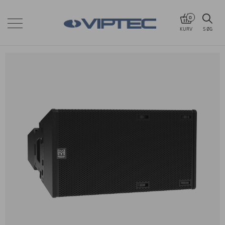
0
KURV
SØG