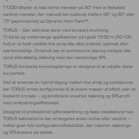
T1230 tilbyder et fast lodret mønster på 30° med et fleksibelt
vandret mønster, der manuelt kan justeres mellem 90° og 60° eller
75° (asymmetrisk) via Dynamic Horn Flare™.
TORUS – Den definitive serie med konstant krumning.
Til korte og mellemlange applikationer på typisk 15-30 m (50-100
fod) er et fuldt udviklet line array ikke altid praktisk, optimalt eller
overkommeligt. Omvendt kan en pointsource løsning muligvis ikke
opnå tilstrækkelig dækning med den nødvendige SPL.
TORUS konstante krumningsarrays er designet til at udfylde dette
hul perfekt.
Ved at anvende en hybrid tilgang mellem line array og pointsource
kan TORUS arrays konfigureres til at levere masser af effekt over et
bestemt område – og kombinere ensartet dækning og SPL-profil
med omkostningseffektivitet.
Designet til professionel lydforstærkning og faste installationer kan
TORUS kabinetterne kan arrangeres enten lodret eller vandret –
hvilket giver fuld konfigurationsfleksibilitet, der matcher dæknings-
og SPL-kravene på stedet.