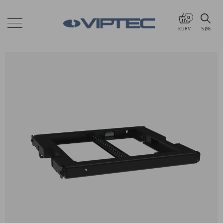
0
KURV
SØG