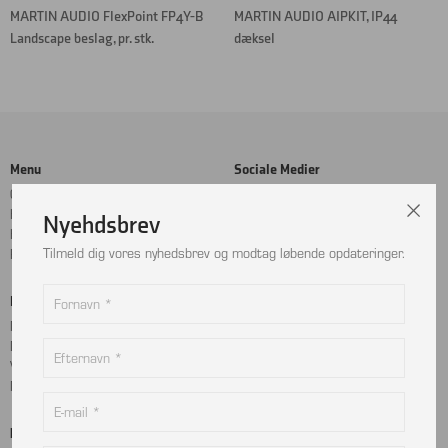
MARTIN AUDIO FlexPoint FP4Y-B
MARTIN AUDIO AIPKIT, IP44
Landscape beslag, pr. stk.
dæksel
Menu
Sociale Medier
Cookie- og privatlivspolitik
Facebook
Handelsbetingelser
Instagram
Nyehdsbrev
Kontakt
LinkedIn
Tilmeld dig vores nyhedsbrev og modtag løbende opdateringer.
Returnering
Betalingskort
Adresse
MobilePay
Bjælkevangen 9
Dankort
2690 Karlslunde
Visa
Danmark
Mastercard
Kontakt