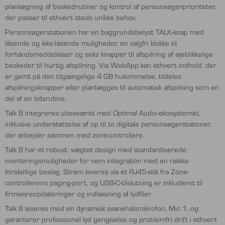
planlægning af beskedrutiner og kontrol af personsøgerprioriteter,
der passer til ethvert steds unikke behov.
Personsøgerstationen har en baggrundsbelyst TALK-knap med
låsende og ikke-låsende muligheder, en valgfri klokke til
forhåndsmeddelelser og seks knapper til afspilning af øjeblikkelige
beskeder til hurtig afspilning. Via WebApp kan ethvert indhold, der
er gemt på den tilgængelige 4 GB hukommelse, tildeles
afspilningsknapper eller planlægges til automatisk afspilning som en
del af en tidsrutine.
Talk 8 integreres ubesværet med Optimal Audio-økosystemet,
inklusive understøttelse af op til to digitale personsøgerstationer,
der arbejder sammen med zonecontrollere.
Talk 8 har et robust, vægtet design med standardiserede
monteringsmuligheder for nem integration med en række
forskellige beslag. Strøm leveres via et RJ45-stik fra Zone-
controllerens paging-port, og USB-C-tilslutning er inkluderet til
firmwareopdateringer og indlæsning af lydfiler.
Talk 8 leveres med en dynamisk svanehalsmikrofon, Mic 1, og
garanterer professionel lyd gengivelse og problemfri drift i ethvert