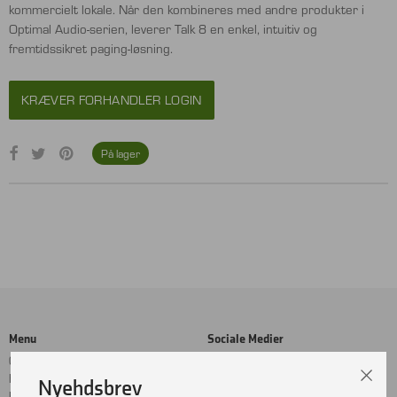
kommercielt lokale. Når den kombineres med andre produkter i
Optimal Audio-serien, leverer Talk 8 en enkel, intuitiv og
fremtidssikret paging-løsning.
KRÆVER FORHANDLER LOGIN
På lager
Menu
Sociale Medier
Cookie- og privatlivspolitik
Facebook
Handelsbetingelser
Instagram
Nyehdsbrev
Kontakt
LinkedIn