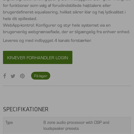
for funktioner som valg af forudindstillede højttalere eller
brugerdefineret equalisering, hvilket sikrer klar og høj lydkvalitet i
hele dit spillested.
WebApp-kontrol: Konfigurer og styr hele systemet via en
brugervenlig webgrænseflade, der er tilgængelig fra enhver enhed.
Leveres og med indbygget 4 kanals forstærker.
KRÆVER FORHANDLER LOGIN
På lager
SPECIFIKATIONER
Type
8 zone audio processor with DSP and
loudspeaker presets