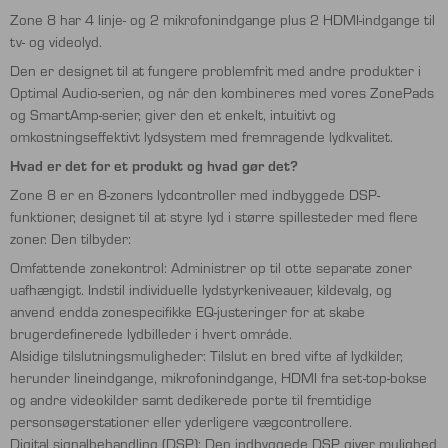
Zone 8 har 4 linje- og 2 mikrofonindgange plus 2 HDMI-indgange til
tv- og videolyd.
Den er designet til at fungere problemfrit med andre produkter i
Optimal Audio-serien, og når den kombineres med vores ZonePads
og SmartAmp-serier, giver den et enkelt, intuitivt og
omkostningseffektivt lydsystem med fremragende lydkvalitet.
Hvad er det for et produkt og hvad gør det?
Zone 8 er en 8-zoners lydcontroller med indbyggede DSP-
funktioner, designet til at styre lyd i større spillesteder med flere
zoner. Den tilbyder:
Omfattende zonekontrol: Administrer op til otte separate zoner
uafhængigt. Indstil individuelle lydstyrkeniveauer, kildevalg, og
anvend endda zonespecifikke EQ-justeringer for at skabe
brugerdefinerede lydbilleder i hvert område.
Alsidige tilslutningsmuligheder: Tilslut en bred vifte af lydkilder,
herunder lineindgange, mikrofonindgange, HDMI fra set-top-bokse
og andre videokilder samt dedikerede porte til fremtidige
personsøgerstationer eller yderligere vægcontrollere.
Digital signalbehandling (DSP): Den indbyggede DSP giver mulighed