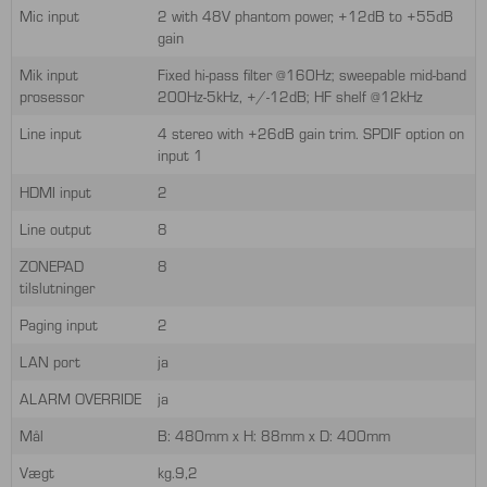
Mic input
2 with 48V phantom power, +12dB to +55dB
gain
Mik input
Fixed hi-pass filter @160Hz; sweepable mid-band
prosessor
200Hz-5kHz, +/-12dB; HF shelf @12kHz
Line input
4 stereo with +26dB gain trim. SPDIF option on
input 1
HDMI input
2
Line output
8
ZONEPAD
8
tilslutninger
Paging input
2
LAN port
ja
ALARM OVERRIDE
ja
Mål
B: 480mm x H: 88mm x D: 400mm
Vægt
kg.9,2