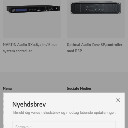
MARTIN Audio DX0.6, 2 in / 6 out
Optimal Audio Zone 8P, controller
system controller
med DSP
Menu
Sociale Medier
Cookie- og privatlivspolitik
Facebook
Handelsbetingelser
Instagram
Nyehdsbrev
Kontakt
LinkedIn
Tilmeld dig vores nyhedsbrev og modtag løbende opdateringer.
Returnering
Betalingskort
Adresse