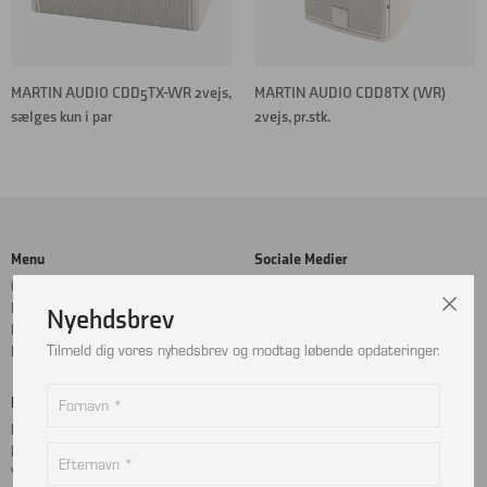
MARTIN AUDIO CDD5TX-WR 2vejs,
MARTIN AUDIO CDD8TX (WR)
sælges kun i par
2vejs, pr.stk.
Menu
Sociale Medier
Cookie- og privatlivspolitik
Facebook
Handelsbetingelser
Instagram
Nyehdsbrev
Kontakt
LinkedIn
Tilmeld dig vores nyhedsbrev og modtag løbende opdateringer.
Returnering
Betalingskort
Adresse
MobilePay
Bjælkevangen 9
Dankort
2690 Karlslunde
Visa
Danmark