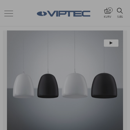
0
KURV
SØG