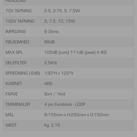
HANDLING
70V TAPNING
2.5, 3.75, 5, 7.5W
100V TAPNING
5, 7.5, 10, 15W
IMPEDANS
8 Ohms
FØLSOMHED
88dB
MAX SPL
105dB (cont) 111dB (peak) @ 8Ω
DELEFILTER
2,5kHz
SPREDNING (-6dB)
130°H x 120°V
KABINET
ABS
FARVE
Sort / Hvid
TERMINALER
4 pin Euroblock - LOOP
MÅL
B:155mm x H:255mm x D:150mm
VÆGT
Kg. 2,15