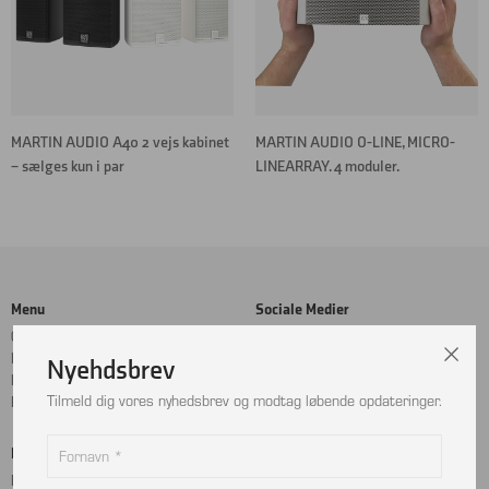
MARTIN AUDIO A40 2 vejs kabinet
MARTIN AUDIO O-LINE, MICRO-
– sælges kun i par
LINEARRAY. 4 moduler.
Menu
Sociale Medier
Cookie- og privatlivspolitik
Facebook
Handelsbetingelser
Instagram
Nyehdsbrev
Kontakt
LinkedIn
Tilmeld dig vores nyhedsbrev og modtag løbende opdateringer.
Returnering
Betalingskort
Adresse
MobilePay
Bjælkevangen 9