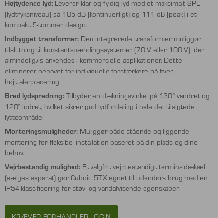
Højtydende lyd:
Leverer klar og fyldig lyd med et maksimalt SPL
(lydtryksniveau) på 105 dB (kontinuerligt) og 111 dB (peak) i et
kompakt 5-tommer design.
Indbygget transformer:
Den integrerede transformer muliggør
tilslutning til konstantspændingssystemer (70 V eller 100 V), der
almindeligvis anvendes i kommercielle applikationer. Dette
eliminerer behovet for individuelle forstærkere på hver
højttalerplacering.
Bred lydspredning:
Tilbyder en dækningsvinkel på 130° vandret og
120° lodret, hvilket sikrer god lydfordeling i hele det tilsigtede
lytteområde.
Monteringsmuligheder:
Muliggør både stående og liggende
montering for fleksibel installation baseret på din plads og dine
behov.
Vejrbestandig mulighed:
Et valgfrit vejrbestandigt terminaldæksel
(sælges separat) gør Cuboid 5TX egnet til udendørs brug med en
IP54-klassificering for støv- og vandafvisende egenskaber.
KRÆVER FORHANDLER LOGIN