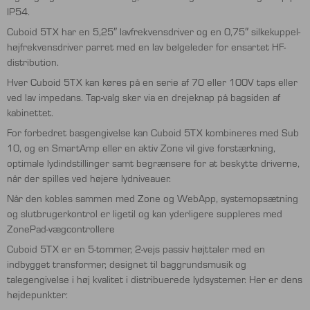
IP54.
Cuboid 5TX har en 5,25″ lavfrekvensdriver og en 0,75″ silkekuppel-
højfrekvensdriver parret med en lav bølgeleder for ensartet HF-
distribution.
Hver Cuboid 5TX kan køres på en serie af 70 eller 100V taps eller
ved lav impedans. Tap-valg sker via en drejeknap på bagsiden af ​​
kabinettet.
For forbedret basgengivelse kan Cuboid 5TX kombineres med Sub
10, og en SmartAmp eller en aktiv Zone vil give forstærkning,
optimale lydindstillinger samt begrænsere for at beskytte driverne,
når der spilles ved højere lydniveauer.
Når den kobles sammen med Zone og WebApp, systemopsætning
og slutbrugerkontrol er ligetil og kan yderligere suppleres med
ZonePad-vægcontrollere
Cuboid 5TX er en 5-tommer, 2-vejs passiv højttaler med en
indbygget transformer, designet til baggrundsmusik og
talegengivelse i høj kvalitet i distribuerede lydsystemer. Her er dens
højdepunkter: