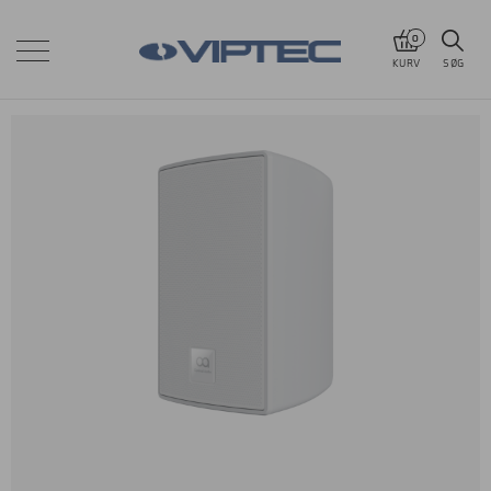
0
KURV
SØG