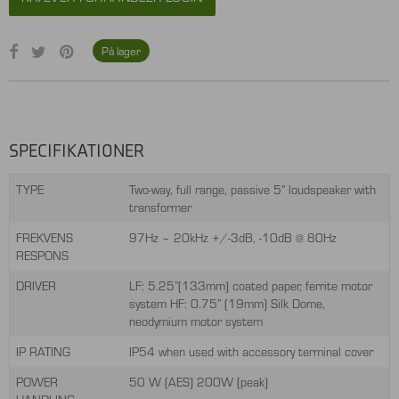
På lager
SPECIFIKATIONER
TYPE
Two-way, full range, passive 5” loudspeaker with
transformer
FREKVENS
97Hz – 20kHz +/-3dB, -10dB @ 80Hz
RESPONS
DRIVER
LF: 5.25”(133mm) coated paper, ferrite motor
system HF: 0.75” (19mm) Silk Dome,
neodymium motor system
IP RATING
IP54 when used with accessory terminal cover
POWER
50 W (AES) 200W (peak)